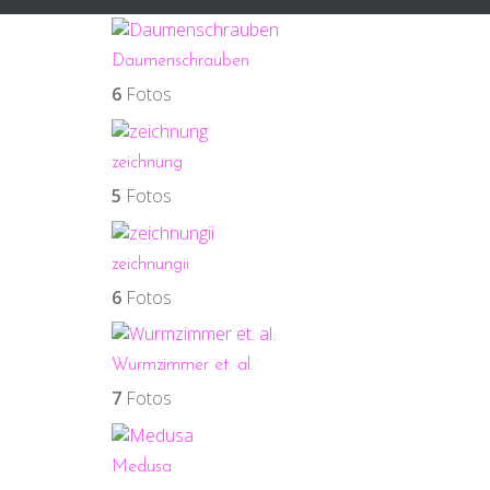
Daumenschrauben
6
Fotos
zeichnung
5
Fotos
zeichnungii
6
Fotos
Wurmzimmer et. al.
7
Fotos
Medusa