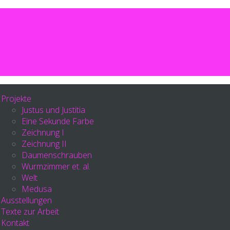
Projekte
Justus und Justitia
Eine Sekunde Farbe
Zeichnung I
Zeichnung II
Daumenschrauben
Wurmzimmer et. al.
Welt
Medusa
Ausstellungen
Texte zur Arbeit
Kontakt