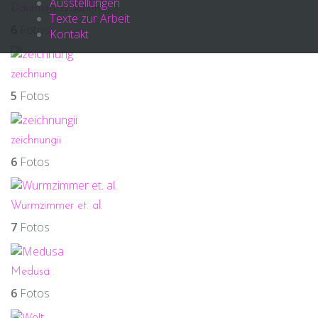
Ausstellungen
Daumenschrauben
Texte zur Arbeit
6
Fotos
Kontakt
zeichnung
5
Fotos
zeichnungii
6
Fotos
Wurmzimmer et. al.
7
Fotos
Medusa
6
Fotos